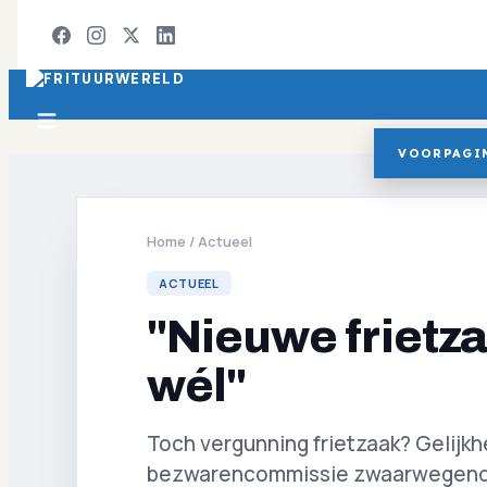
VOORPAGI
Home
/
Actueel
ACTUEEL
"Nieuwe frietz
wél"
Toch vergunning frietzaak? Gelijk
bezwarencommissie zwaarwegender