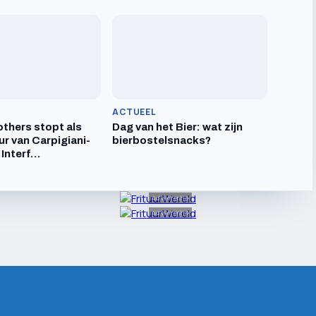
ACTUEEL
others stopt als
Dag van het Bier: wat zijn
ur van Carpigiani-
bierbostelsnacks?
 Interf…
Advertentie
Advertentie