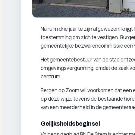
Na ruim drie jaar te zijn afgewezen, krijg
toestemming om zich te vestigen. Burg
gemeentelijke bezwarencommissie een v
Het gemeentebestuur van de stad ontzeg
omgevingsvergunning, omdat de zaak vol
centrum.
Bergen op Zoom wil voorkomen dat een ee
op deze wijze tevens de bestaande hor
van een meerderheid in de gemeenteraa
Gelijksheidsbeginsel
Volgens dagblad BN De Stem is echter m