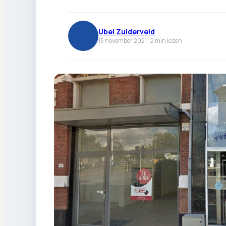
Ubel Zuiderveld
15 november 2021 ·
2
min lezen