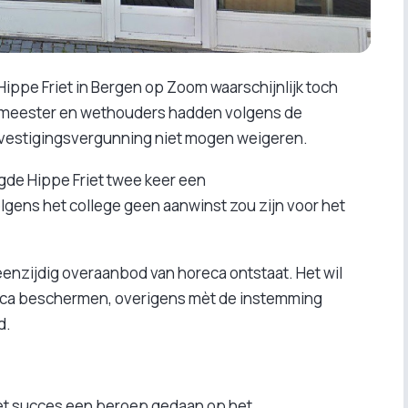
t Hippe Friet in Bergen op Zoom waarschijnlijk toch
emeester en wethouders hadden volgens de
estigingsvergunning niet mogen weigeren.
de Hippe Friet twee keer een
gens het college geen aanwinst zou zijn voor het
nzijdig overaanbod van horeca ontstaat. Het wil
eca beschermen, overigens mèt de instemming
d.
et succes een beroep gedaan op het