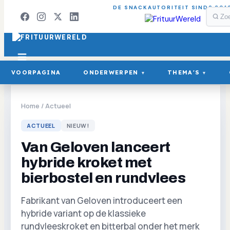
DE SNACKAUTORITEIT SINDS 201
VOORPAGINA
ONDERWERPEN
THEMA'S
▾
▾
Home
/
Actueel
ACTUEEL
NIEUW!
Van Geloven lanceert
hybride kroket met
bierbostel en rundvlees
Fabrikant van Geloven introduceert een
hybride variant op de klassieke
rundvleeskroket en bitterbal onder het merk