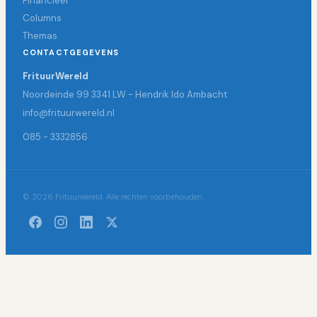
Financieel
Columns
Themas
CONTACTGEGEVENS
FrituurWereld
Noordeinde 99 3341 LW - Hendrik Ido Ambacht
info@frituurwereld.nl
085 - 3332856
© 2026 Frituurwereld. Alle rechten voorbehouden.