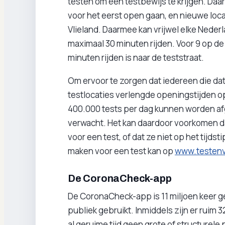
testen om een testbewijs te krijgen. Daar
voor het eerst open gaan, en nieuwe loc
Vlieland. Daarmee kan vrijwel elke Nederl
maximaal 30 minuten rijden. Voor 9 op de
minuten rijden is naar de teststraat.
Om ervoor te zorgen dat iedereen die dat 
testlocaties verlengde openingstijden o
400.000 tests per dag kunnen worden a
verwacht. Het kan daardoor voorkomen 
voor een test, of dat ze niet op het tijd
maken voor een test kan op
www.testenv
De CoronaCheck-app
De CoronaCheck-app is 11 miljoen keer 
publiek gebruikt. Inmiddels zijn er ruim 
al geruime tijd geen grote of structurel