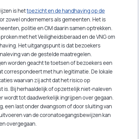
jzen is het
toezicht en de handhaving op de
 voor zowel ondernemers als gemeenten. Het is
meenten, politie en OM daarin samen optrekken.
sproken met het Veiligheidsberaad en de VNG om
having. Het uitgangspunt is dat bezoekers
e naleving van de gestelde maatregelen.
gen worden geacht te toetsen of bezoekers een
 correspondeert met hun legitimatie. De lokale
aties waarvan zij acht dat het risico op
is. Bij herhaaldelijk of opzettelijk niet-naleven
 wordt tot daadwerkelijk ingrijpen over gegaan.
g, een last onder dwangsom of door sluiting van
len uitvoeren van de coronatoegangsbewijzen kan
den overgegaan.