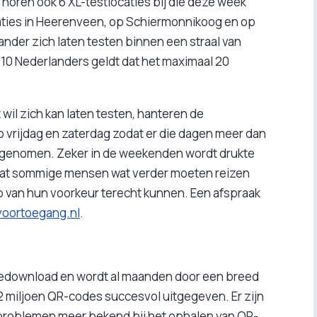
 horen ook 6 XL-testlocaties bij die deze week
aties in Heerenveen, op Schiermonnikoog en op
ander zich laten testen binnen een straal van
 10 Nederlanders geldt dat het maximaal 20
wil zich kan laten testen, hanteren de
p vrijdag en zaterdag zodat er die dagen meer dan
fgenomen. Zeker in de weekenden wordt drukte
dat sommige mensen wat verder moeten reizen
stip van hun voorkeur terecht kunnen. Een afspraak
oortoegang.nl
.
gedownload en wordt al maanden door een breed
32 miljoen QR-codes succesvol uitgegeven. Er zijn
e problemen meer bekend bij het ophalen van QR-