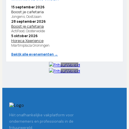
15 september 2026
Boost je cafetaria
Jongens, Oostzaan
28 september 2026
Boost je cafetaria
ActiFood, Oosterwolde
5 oktober 2026
Horeca Xperience
Martiniplaza Groningen
Bekijk alle evenementen →
Advertentie
Advertentie
Hét onafhankelijke vakplatform voor
ondernemers en professionals in de
frituurwereld.