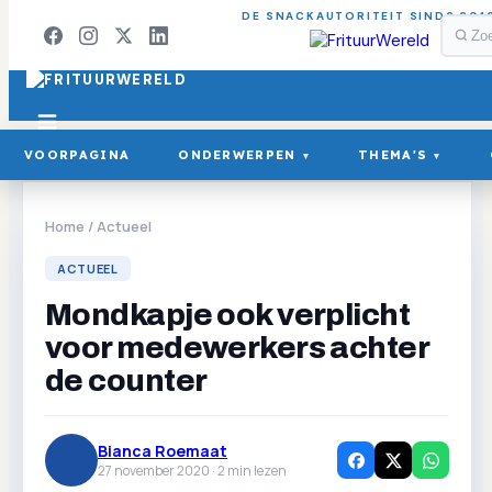
DE SNACKAUTORITEIT SINDS 201
VOORPAGINA
ONDERWERPEN
THEMA'S
▾
▾
Home
/
Actueel
ACTUEEL
Mondkapje ook verplicht
voor medewerkers achter
de counter
Bianca Roemaat
27 november 2020 ·
2
min lezen