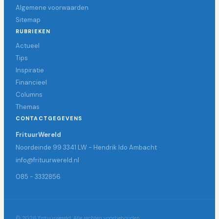
Algemene voorwaarden
Sitemap
RUBRIEKEN
Actueel
Tips
Inspiratie
Financieel
Columns
Themas
CONTACTGEGEVENS
FrituurWereld
Noordeinde 99 3341 LW - Hendrik Ido Ambacht
info@frituurwereld.nl
085 - 3332856
© 2026 Frituurwereld. Alle rechten voorbehouden.