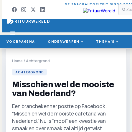
DE SNACKAUTORITEIT SINDS 201
VOORPAGINA
ONDERWERPEN
THEMA'S
▾
▾
Home
/
Achtergrond
ACHTERGROND
Misschien wel de mooiste
van Nederland?
Een branchekenner postte op Facebook:
“Misschien wel de mooiste cafetaria van
Nederland.” Nu is “mooi” een kwestie van
smaak en over smaak zal altijd getwist