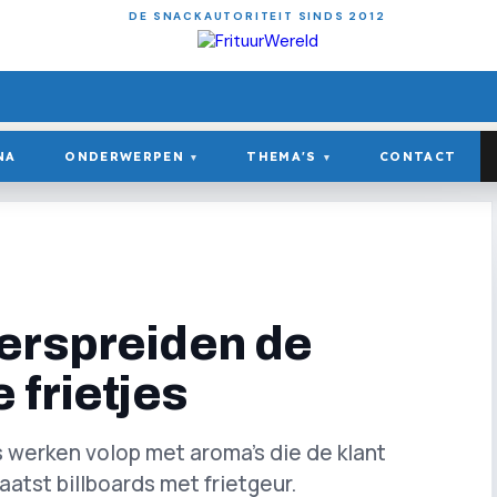
DE SNACKAUTORITEIT SINDS 2012
NA
ONDERWERPEN
THEMA'S
CONTACT
▾
▾
erspreiden de
 frietjes
s werken volop met aroma's die de klant
atst billboards met frietgeur.