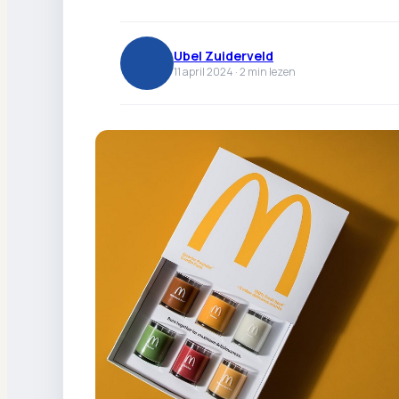
Ubel Zuiderveld
11 april 2024 ·
2
min lezen