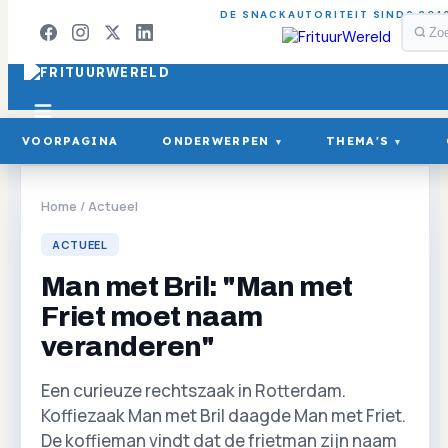
DE SNACKAUTORITEIT SINDS 201
VOORPAGINA
ONDERWERPEN
THEMA'S
▾
▾
Home
/
Actueel
ACTUEEL
Man met Bril: "Man met
Friet moet naam
veranderen"
Een curieuze rechtszaak in Rotterdam.
Koffiezaak Man met Bril daagde Man met Friet.
De koffieman vindt dat de frietman zijn naam