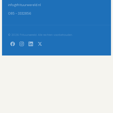
info@frituurwereld.nl
085 - 3332856
© 2026 Frituurwereld. Alle rechten voorbehouden.