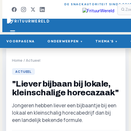
DE SNACKAUTORITEIT SINDS 201
VOORPAGINA
ONDERWERPEN
THEMA'S
▾
▾
Home
/
Actueel
ACTUEEL
"Liever bijbaan bij lokale,
kleinschalige horecazaak"
Jongeren hebben liever een bijbaantje bij een
lokaal en kleinschalig horecabedrijf dan bij
een landelijk bekende formule.