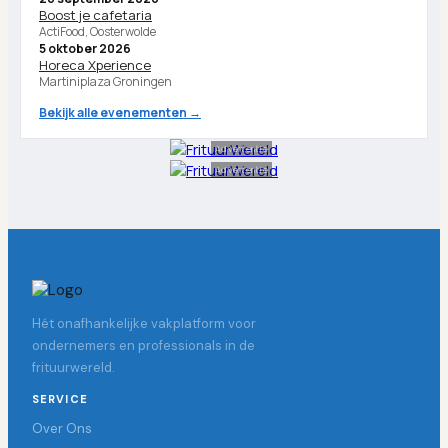
Boost je cafetaria
ActiFood, Oosterwolde
5 oktober 2026
Horeca Xperience
Martiniplaza Groningen
Bekijk alle evenementen →
Advertentie
Advertentie
Hét onafhankelijke vakplatform voor
ondernemers en professionals in de
frituurwereld.
SERVICE
Over Ons