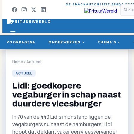
DE SNACKAUTORITEIT SINDS 201
VOORPAGINA
ONDERWERPEN
THEMA'S
▾
▾
Home
/
Actueel
ACTUEEL
Lidl: goedkopere
vegaburger in schap naast
duurdere vleesburger
In 70 van de 440 Lidls in ons land liggen de
vegaburgers nu naast de hamburgers. Lidl
hoopt dat de klant vaker een vleesvervanger