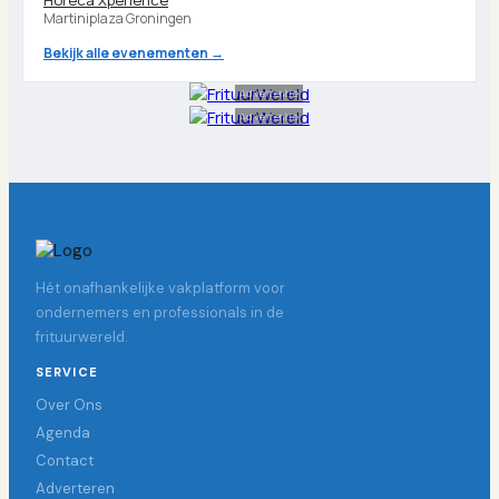
Horeca Xperience
Martiniplaza Groningen
Bekijk alle evenementen →
Advertentie
Advertentie
Hét onafhankelijke vakplatform voor
ondernemers en professionals in de
frituurwereld.
SERVICE
Over Ons
Agenda
Contact
Adverteren