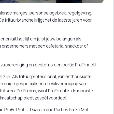
dalende marges, personeelsgebrek, regelgeving,
frituurbranche krijgt het de laatste jaren voor
nen uit het lijf om juist jouw belangen als
n ondernemers met een cafetaria, snackbar of
 vakvereniging en bestel nu een portie ProFri mèt!
 zijn. Als frituurprofessional, van enthousiaste
bij de enige gespecialiseerde vakvereniging van
rituren. ProFri dus, want ProFri dat is de mooiste
dmaatschap biedt zovéél voordeel.
 ProFri Profijt. Daarom drie Porties ProFri Mèt: