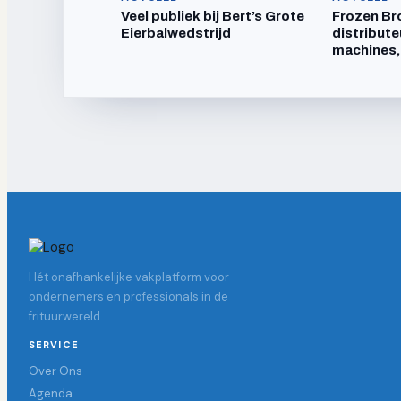
Veel publiek bij Bert’s Grote
Frozen Br
Eierbalwedstrijd
distribute
machines,
Hét onafhankelijke vakplatform voor
ondernemers en professionals in de
frituurwereld.
SERVICE
Over Ons
Agenda