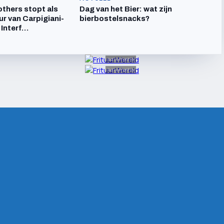
others stopt als
Dag van het Bier: wat zijn
ur van Carpigiani-
bierbostelsnacks?
 Interf…
Advertentie
Advertentie