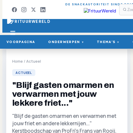
DE SNACKAUTORITEIT SINDS 201
VOORPAGINA
ONDERWERPEN
THEMA'S
▾
▾
Home
/
Actueel
ACTUEEL
"Blijf gasten omarmen en
verwarmen met jouw
lekkere friet..."
"Blijf de gasten omarmen en verwarmen met
jouw friet en andere lekkernijen..."
Kerstboodschap van ProFri's Frans van Rooij.