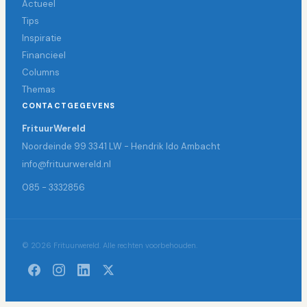
Actueel
Tips
Inspiratie
Financieel
Columns
Themas
CONTACTGEGEVENS
FrituurWereld
Noordeinde 99 3341 LW - Hendrik Ido Ambacht
info@frituurwereld.nl
085 - 3332856
© 2026 Frituurwereld. Alle rechten voorbehouden.