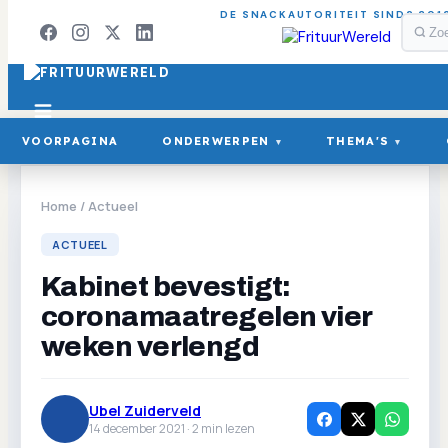
DE SNACKAUTORITEIT SINDS 201
VOORPAGINA
ONDERWERPEN
THEMA'S
▾
▾
Home
/
Actueel
ACTUEEL
Kabinet bevestigt:
coronamaatregelen vier
weken verlengd
Ubel Zuiderveld
14 december 2021 ·
2
min lezen