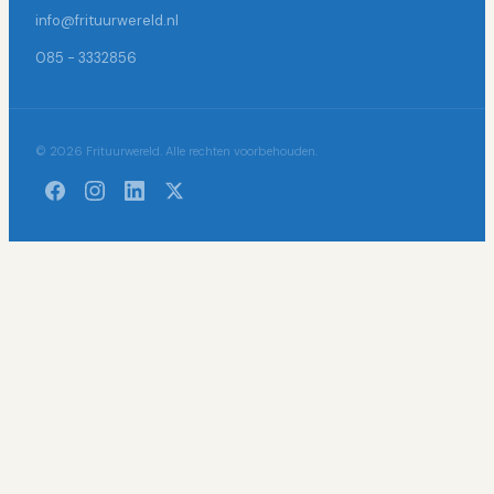
info@frituurwereld.nl
085 - 3332856
© 2026 Frituurwereld. Alle rechten voorbehouden.