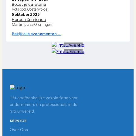
Boost je cafetaria
ActiFood, Oosterwolde
5 oktober 2026
Horeca Xperience
Martiniplaza Groningen
Bekijk alle evenementen →
Advertentie
Advertentie
Hét onafhankelijke vakplatform voor
ondernemers en professionals in de
frituurwereld.
SERVICE
Over Ons