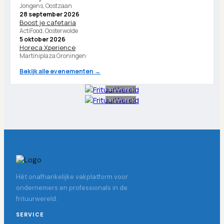
Jongens, Oostzaan
28 september 2026
Boost je cafetaria
ActiFood, Oosterwolde
5 oktober 2026
Horeca Xperience
Martiniplaza Groningen
Bekijk alle evenementen →
Advertentie
Advertentie
Hét onafhankelijke vakplatform voor
ondernemers en professionals in de
frituurwereld.
SERVICE