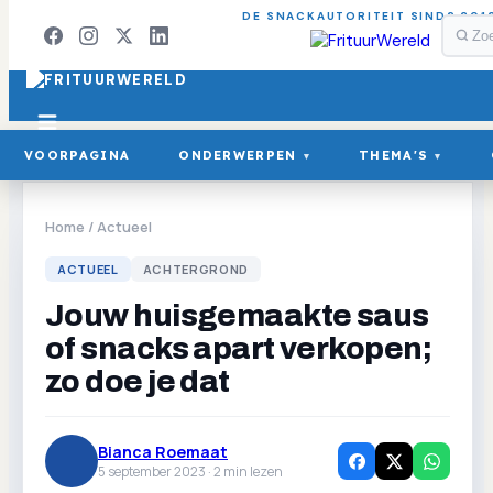
DE SNACKAUTORITEIT SINDS 201
VOORPAGINA
ONDERWERPEN
THEMA'S
▾
▾
Home
/
Actueel
ACTUEEL
ACHTERGROND
Jouw huisgemaakte saus
of snacks apart verkopen;
zo doe je dat
Bianca Roemaat
5 september 2023 ·
2
min lezen