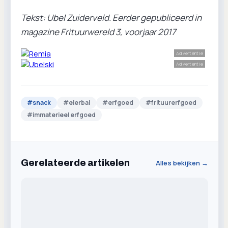
Tekst: Ubel Zuiderveld. Eerder gepubliceerd in
magazine Frituurwereld 3, voorjaar 2017
Advertentie
Advertentie
#
snack
#
eierbal
#
erfgoed
#
frituurerfgoed
#
immaterieel erfgoed
Gerelateerde artikelen
Alles bekijken →