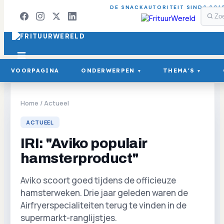
DE SNACKAUTORITEIT SINDS 201
VOORPAGINA
ONDERWERPEN
THEMA'S
▾
▾
Home
/
Actueel
ACTUEEL
IRI: "Aviko populair
hamsterproduct"
Aviko scoort goed tijdens de officieuze
hamsterweken. Drie jaar geleden waren de
Airfryerspecialiteiten terug te vinden in de
supermarkt-ranglijstjes.