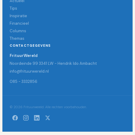
Actueel
Tips
Inspiratie
Financieel
Columns
Themas
CONTACTGEGEVENS
FrituurWereld
Noordeinde 99 3341 LW - Hendrik Ido Ambacht
info@frituurwereld.nl
085 - 3332856
© 2026 Frituurwereld. Alle rechten voorbehouden.