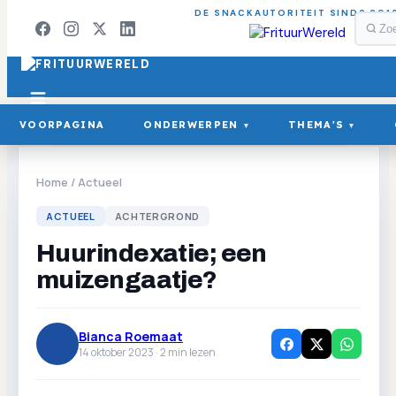
DE SNACKAUTORITEIT SINDS 201
VOORPAGINA
ONDERWERPEN
THEMA'S
▾
▾
Home
/
Actueel
ACTUEEL
ACHTERGROND
Huurindexatie; een
muizengaatje?
Bianca Roemaat
14 oktober 2023 ·
2
min lezen