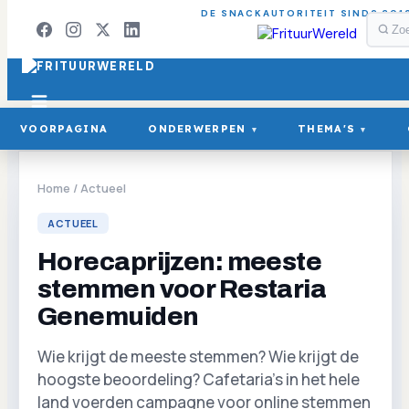
DE SNACKAUTORITEIT SINDS 201
VOORPAGINA
ONDERWERPEN
THEMA'S
▾
▾
Home
/
Actueel
ACTUEEL
Horecaprijzen: meeste
stemmen voor Restaria
Genemuiden
Wie krijgt de meeste stemmen? Wie krijgt de
hoogste beoordeling? Cafetaria's in het hele
land voerden campagne voor online stemmen