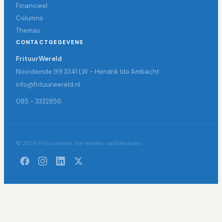
Financieel
Columns
Themas
CONTACTGEGEVENS
FrituurWereld
Noordeinde 99 3341 LW - Hendrik Ido Ambacht
info@frituurwereld.nl
085 - 3332856
© 2026 Frituurwereld. Alle rechten voorbehouden.