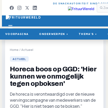
DE SNACKAUTORITEIT SINDS 201
VOORPAGINA
ONDERWERPEN
THEMA'S
▾
▾
Home
/
Actueel
ACTUEEL
Horeca boos op GGD: 'Hier
kunnen we onmogelijk
tegen opboksen'
De horeca is verontwaardigd over de nieuwe
wervingscampagne van medewerkers van de
GGD. "Hier is niet tegen op te boksen."