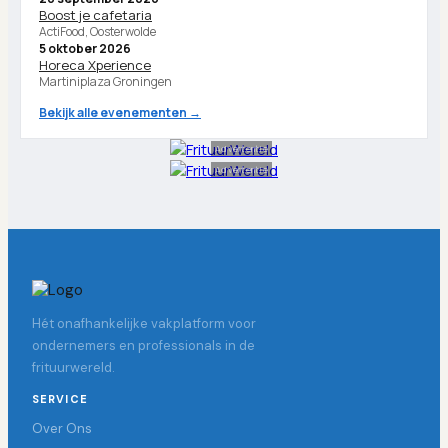
Boost je cafetaria
ActiFood, Oosterwolde
5 oktober 2026
Horeca Xperience
Martiniplaza Groningen
Bekijk alle evenementen →
Advertentie
Advertentie
Hét onafhankelijke vakplatform voor
ondernemers en professionals in de
frituurwereld.
SERVICE
Over Ons