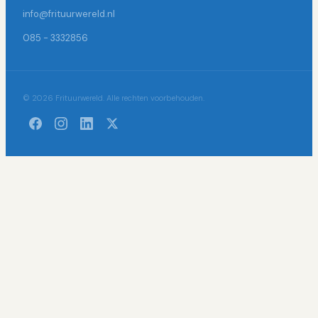
info@frituurwereld.nl
085 - 3332856
© 2026 Frituurwereld. Alle rechten voorbehouden.