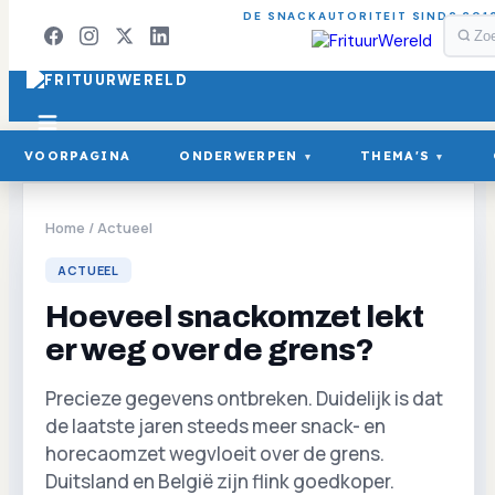
DE SNACKAUTORITEIT SINDS 201
VOORPAGINA
ONDERWERPEN
THEMA'S
▾
▾
Home
/
Actueel
ACTUEEL
Hoeveel snackomzet lekt
er weg over de grens?
Precieze gegevens ontbreken. Duidelijk is dat
de laatste jaren steeds meer snack- en
horecaomzet wegvloeit over de grens.
Duitsland en België zijn flink goedkoper.