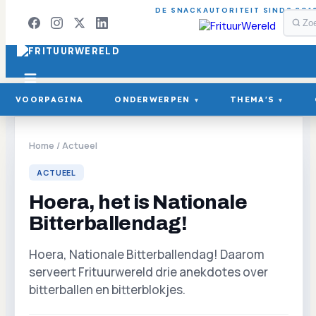
DE SNACKAUTORITEIT SINDS 201
VOORPAGINA
ONDERWERPEN
THEMA'S
▾
▾
Home
/
Actueel
ACTUEEL
Hoera, het is Nationale
Bitterballendag!
Hoera, Nationale Bitterballendag! Daarom
serveert Frituurwereld drie anekdotes over
bitterballen en bitterblokjes.