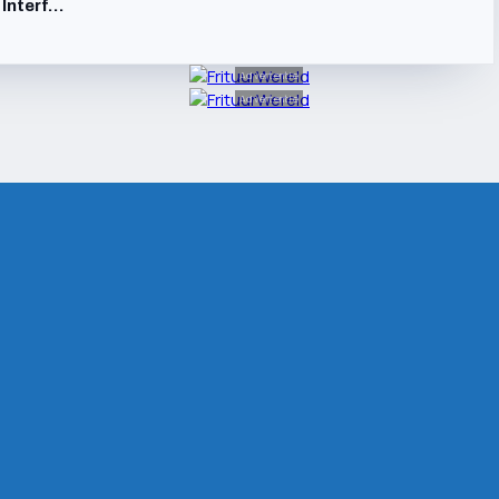
 Interf…
Advertentie
Advertentie