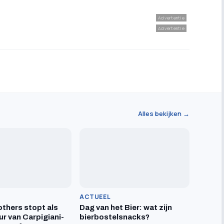
Advertentie
Advertentie
Alles bekijken →
ACTUEEL
others stopt als
Dag van het Bier: wat zijn
ur van Carpigiani-
bierbostelsnacks?