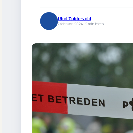
Ubel Zuiderveld
7 februari 2024 ·
2
min lezen