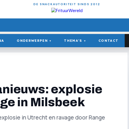
DE SNACKAUTORITEIT SINDS 2012
NA
ONDERWERPEN
THEMA'S
CONTACT
▾
▾
ianieuws: explosie
age in Milsbeek
explosie in Utrecht en ravage door Range