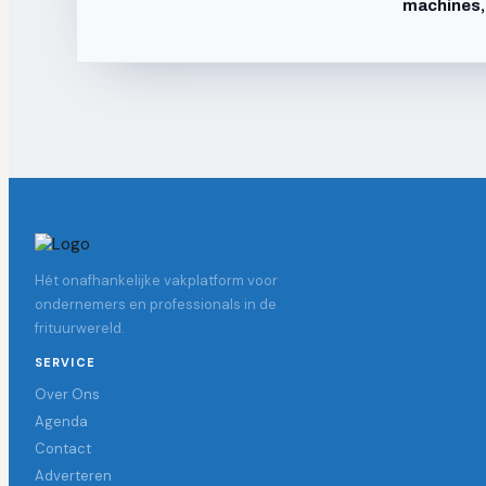
machines,
Hét onafhankelijke vakplatform voor
ondernemers en professionals in de
frituurwereld.
SERVICE
Over Ons
Agenda
Contact
Adverteren