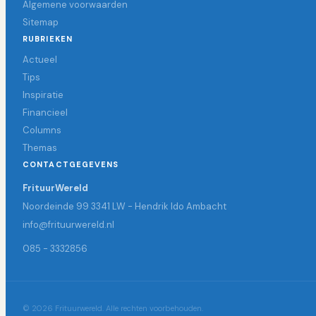
Algemene voorwaarden
Sitemap
RUBRIEKEN
Actueel
Tips
Inspiratie
Financieel
Columns
Themas
CONTACTGEGEVENS
FrituurWereld
Noordeinde 99 3341 LW - Hendrik Ido Ambacht
info@frituurwereld.nl
085 - 3332856
© 2026 Frituurwereld. Alle rechten voorbehouden.