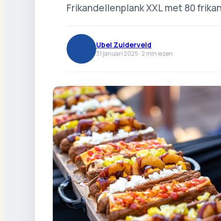
Frikandellenplank XXL met 80 frika
Ubel Zuiderveld
31 januari 2025 ·
2
min lezen