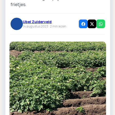
frietjes.
Ubel Zuiderveld
14 augustus 2023 ·
2
min lezen