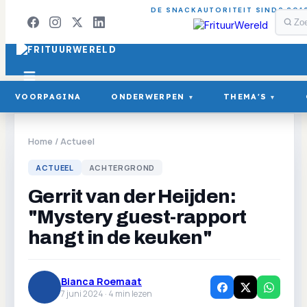
DE SNACKAUTORITEIT SINDS 201
VOORPAGINA
ONDERWERPEN
THEMA'S
▾
▾
Home
/
Actueel
ACTUEEL
ACHTERGROND
Gerrit van der Heijden:
"Mystery guest-rapport
hangt in de keuken"
Bianca Roemaat
7 juni 2024 ·
4
min lezen