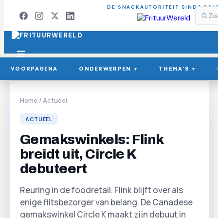
DE SNACKAUTORITEIT SINDS 201
VOORPAGINA
ONDERWERPEN
THEMA'S
▾
▾
Home
/
Actueel
ACTUEEL
Gemakswinkels: Flink
breidt uit, Circle K
debuteert
Reuring in de foodretail. Flink blijft over als
enige flitsbezorger van belang. De Canadese
gemakswinkel Circle K maakt zijn debuut in