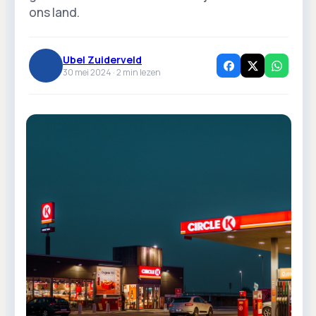
ons land.
Ubel Zuiderveld
30 mei 2024 ·
2
min lezen