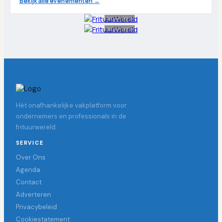
Bekijk alle evenementen →
Advertentie
Advertentie
Hét onafhankelijke vakplatform voor
ondernemers en professionals in de
frituurwereld.
SERVICE
Over Ons
Agenda
Contact
Adverteren
Privacybeleid
Cookiestatement