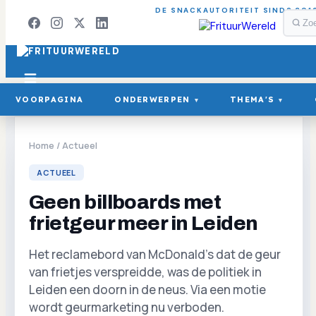
DE SNACKAUTORITEIT SINDS 201
VOORPAGINA
ONDERWERPEN
THEMA'S
▾
▾
Home
/
Actueel
ACTUEEL
Geen billboards met
frietgeur meer in Leiden
Het reclamebord van McDonald's dat de geur
van frietjes verspreidde, was de politiek in
Leiden een doorn in de neus. Via een motie
wordt geurmarketing nu verboden.