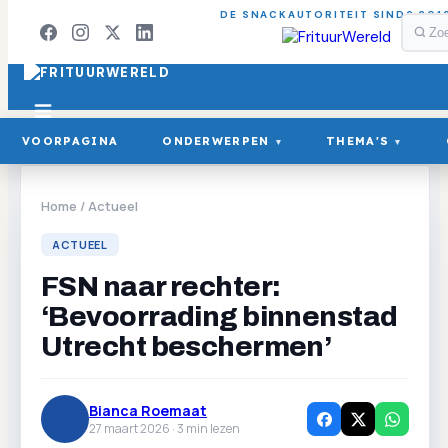
DE SNACKAUTORITEIT SINDS 201
VOORPAGINA
ONDERWERPEN
THEMA'S
▾
▾
Home
/
Actueel
ACTUEEL
FSN naar rechter:
‘Bevoorrading binnenstad
Utrecht beschermen’
Bianca Roemaat
27 maart 2026 ·
3
min lezen