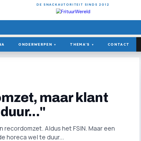
DE SNACKAUTORITEIT SINDS 2012
NA
ONDERWERPEN
THEMA'S
CONTACT
▾
▾
mzet, maar klant
duur..."
en recordomzet. Aldus het FSIN. Maar een
e horeca wel te duur...