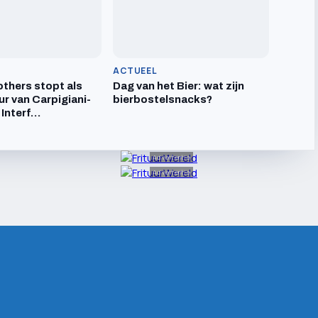
ACTUEEL
others stopt als
Dag van het Bier: wat zijn
ur van Carpigiani-
bierbostelsnacks?
 Interf…
Advertentie
Advertentie