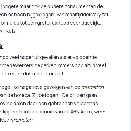
dat jongere maar ook de oudere consumenten de
ieven hebben bijgekregen. Van maaltijddelivery tot
formules tot een groter aanbod voor dadelijke
inkels.
it
nog veel hoger uitgevallen als er voldoende
 medewerkers beperken immers nog altijd veel
boeken ze dus minder omzet.
ogelijke negatieve gevolgen van de
mismatch
van de horeca. Zij betogen: “De prijzen gaan
leving dalen door een gebrek aan voldoende
Phlippen, hoofdeconoom van de ABN Amro, wees
 deze
mismatch
.