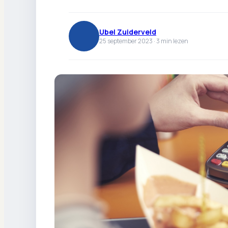
Ubel Zuiderveld
25 september 2023 ·
3
min lezen