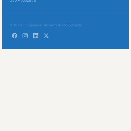
085 - 3332856
© 2026 Frituurwereld. Alle rechten voorbehouden.