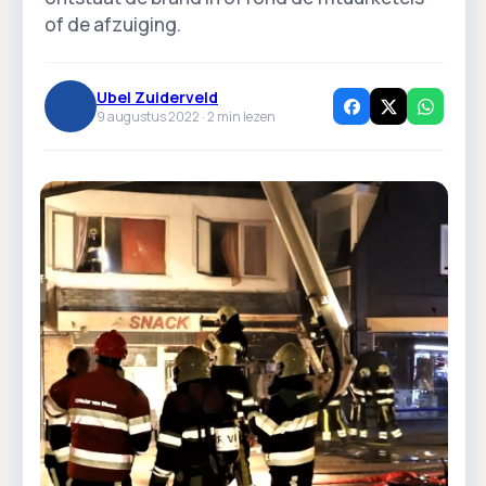
of de afzuiging.
Ubel Zuiderveld
9 augustus 2022 ·
2
min lezen