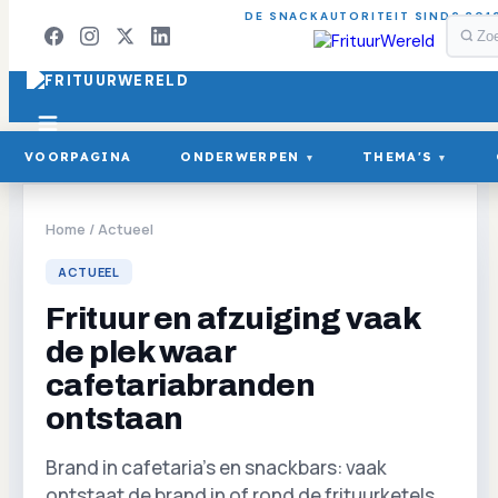
DE SNACKAUTORITEIT SINDS 201
VOORPAGINA
ONDERWERPEN
THEMA'S
▾
▾
Home
/
Actueel
ACTUEEL
Frituur en afzuiging vaak
de plek waar
cafetariabranden
ontstaan
Brand in cafetaria's en snackbars: vaak
ontstaat de brand in of rond de frituurketels