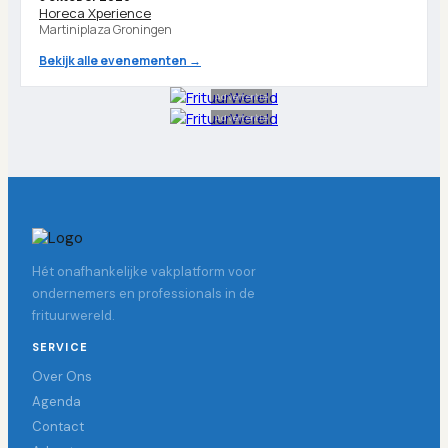
Horeca Xperience
Martiniplaza Groningen
Bekijk alle evenementen →
Advertentie
Advertentie
Hét onafhankelijke vakplatform voor
ondernemers en professionals in de
frituurwereld.
SERVICE
Over Ons
Agenda
Contact