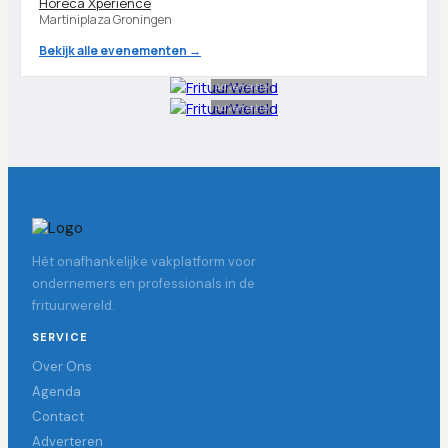
Horeca Xperience
Martiniplaza Groningen
Bekijk alle evenementen →
Advertentie
Advertentie
Hét onafhankelijke vakplatform voor
ondernemers en professionals in de
frituurwereld.
SERVICE
Over Ons
Agenda
Contact
Adverteren