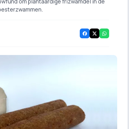
rowfund om plantaardige frizwamdel in de
n oesterzwammen.