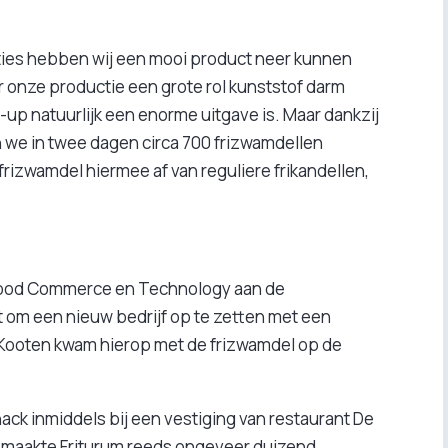
aties hebben wij een mooi product neer kunnen
r onze productie een grote rol kunststof darm
t-up natuurlijk een enorme uitgave is. Maar dankzij
n we in twee dagen circa 700 frizwamdellen
rizwamdel hiermee af van reguliere frikandellen,
 Food Commerce en Technology aan de
 om een nieuw bedrijf op te zetten met een
 Kooten kwam hierop met de frizwamdel op de
ack inmiddels bij een vestiging van restaurant De
 maakte Friturum reeds ongeveer duizend