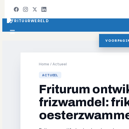
VOORPAGI
Home
/
Actueel
ACTUEEL
Friturum ontwi
frizwamdel: fri
oesterzwamm