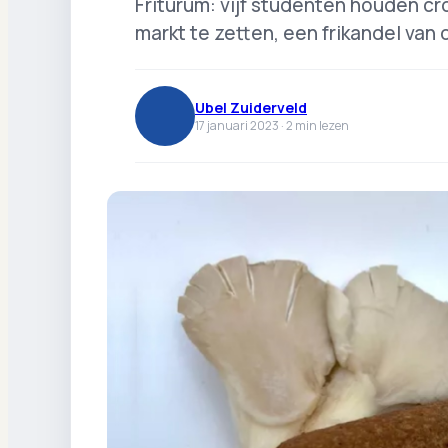
Friturum: vijf studenten houden c
markt te zetten, een frikandel va
Ubel Zuiderveld
17 januari 2023 ·
2
min lezen