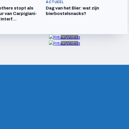
ACTUEEL
others stopt als
Dag van het Bier: wat zijn
ur van Carpigiani-
bierbostelsnacks?
 Interf…
Advertentie
Advertentie