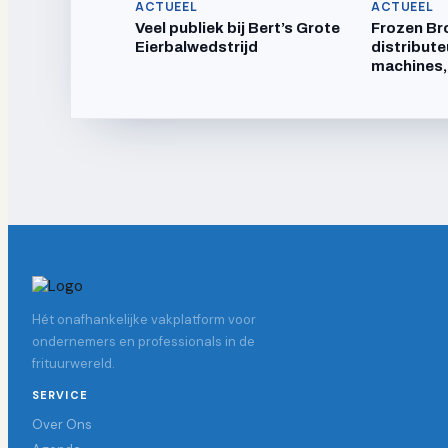
ACTUEEL
ACTUEEL
Veel publiek bij Bert’s Grote
Frozen Br
Eierbalwedstrijd
distribute
machines,
Hét onafhankelijke vakplatform voor
ondernemers en professionals in de
frituurwereld.
SERVICE
Over Ons