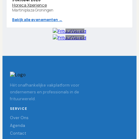
Horeca Xperience
Martiniplaza Groningen
Bekijk alle evenementen →
Advertentie
Advertentie
Hét onafhankelijke vakplatform voor
ondernemers en professionals in de
frituurwereld.
SERVICE
Over Ons
Agenda
Contact