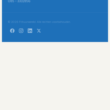
085 - 3332856
© 2026 Frituurwereld. Alle rechten voorbehouden.