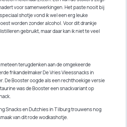
enadert voor samenwerkingen. Het paste nooit bij
speciaal shotje vond ik wel een erg leuke
oest worden zonder alcohol. Voor dit drankje
illeren gebruikt, maar daar kan ik niet te veel
ld meteen terugdenken aan de omgekeerde
eerde frikandelmaker De Vries Vleessnacks in
. De Booster oogde als een rechthoekige versie
 taurine was de Booster een snackvariant op
nack.
ng Snacks en Dutchies in Tilburg trouwens nog
 smaak van dit rode wodkashotje.