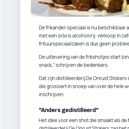
De frikandel-speciaal is nu beschikbaar als
met een
bite
is alcoholvrij: verkoop in ca
frituurspeciaalzaken is dus geen problee
De uitlevering van de frikshotjes start bi
snack,” schrijven de bedenkers.
Dat zijn distilleerderij De Onrust Stoke
die grossiert in snoep van over de hele we
inschrijven.
"Anders gedistilleerd"
Het idee voor een shot die smaakt als de 
distilleerderij De Onrust Stokers zag het