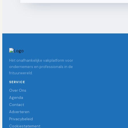
Hét onafhankelijke vakplatform voor
ondernemers en professionals in de
frituurwereld.
SERVICE
Over Ons
Agenda
Contact
Adverteren
Privacybeleid
Cookiestatement