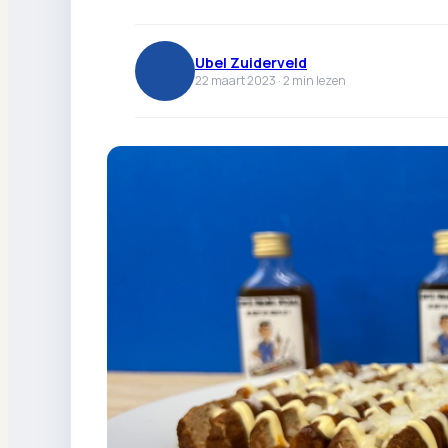
Ubel Zuiderveld
22 maart 2023 ·
2
min lezen