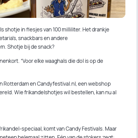
 shotje in flesjes van 100 milliliter. Het drankje
fetaria’s, snackbars en andere
m. Shotje bij de snack?
nnenkort. “Voor elke waaghals die dol is op de
rs in Rotterdam en Candyfestival.nl, een webshop
reld. Wie frikandelshotjes wil bestellen, kan nu al
frikandel-speciaal, komt van Candy Festivals. Maar
 meteen helemaal zitten. Eén van de stokers zegt: