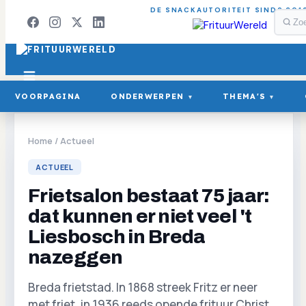
DE SNACKAUTORITEIT SINDS 201
VOORPAGINA
ONDERWERPEN
THEMA'S
▾
▾
Home
/
Actueel
ACTUEEL
Frietsalon bestaat 75 jaar:
dat kunnen er niet veel 't
Liesbosch in Breda
nazeggen
Breda frietstad. In 1868 streek Fritz er neer
met friet, in 1936 reeds opende frituur Christ.