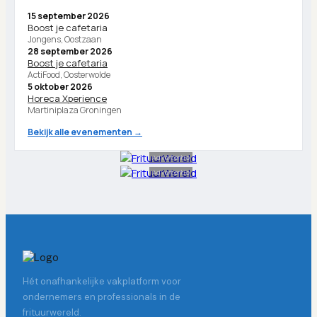
15 september 2026
Boost je cafetaria
Jongens, Oostzaan
28 september 2026
Boost je cafetaria
ActiFood, Oosterwolde
5 oktober 2026
Horeca Xperience
Martiniplaza Groningen
Bekijk alle evenementen →
Advertentie
Advertentie
Hét onafhankelijke vakplatform voor
ondernemers en professionals in de
frituurwereld.