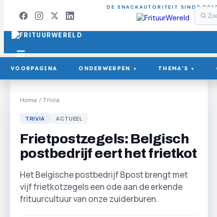
DE SNACKAUTORITEIT SINDS 201
VOORPAGINA
ONDERWERPEN
THEMA'S
▾
▾
Home
/
Trivia
TRIVIA
ACTUEEL
Frietpostzegels: Belgisch
postbedrijf eert het frietkot
Het Belgische postbedrijf Bpost brengt met
vijf frietkotzegels een ode aan de erkende
frituurcultuur van onze zuiderburen.