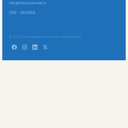
info@frituurwereld.nl
085 - 3332856
© 2026 Frituurwereld. Alle rechten voorbehouden.