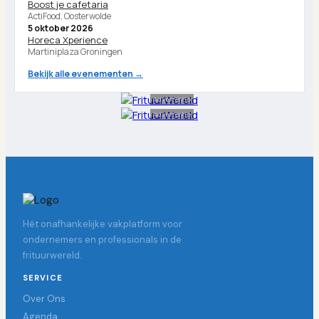
Boost je cafetaria
ActiFood, Oosterwolde
5 oktober 2026
Horeca Xperience
Martiniplaza Groningen
Bekijk alle evenementen →
Advertentie
Advertentie
Hét onafhankelijke vakplatform voor
ondernemers en professionals in de
frituurwereld.
SERVICE
Over Ons
Agenda