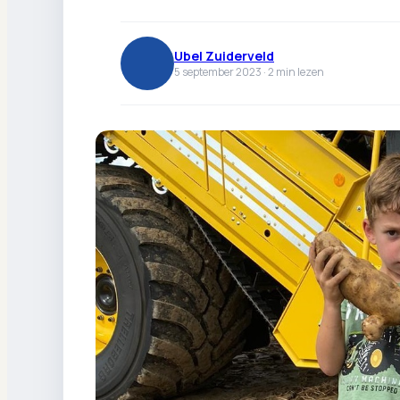
Ubel Zuiderveld
5 september 2023 ·
2
min lezen