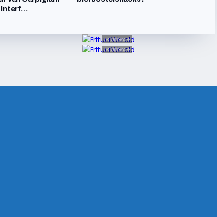
 Interf…
Advertentie
Advertentie