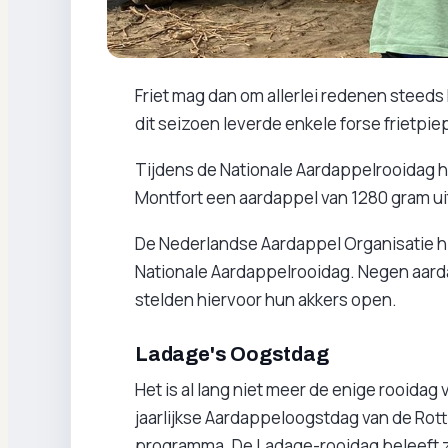
Friet mag dan om allerlei redenen steeds
dit seizoen leverde enkele forse frietpie
Tijdens de Nationale Aardappelrooidag ha
Montfort een aardappel van 1280 gram ui
De Nederlandse Aardappel Organisatie hi
Nationale Aardappelrooidag. Negen aard
stelden hiervoor hun akkers open.
Ladage's Oogstdag
Het is al lang niet meer de enige rooida
jaarlijkse Aardappeloogstdag van de Rot
programma. De Ladage-rooidag beleeft zi