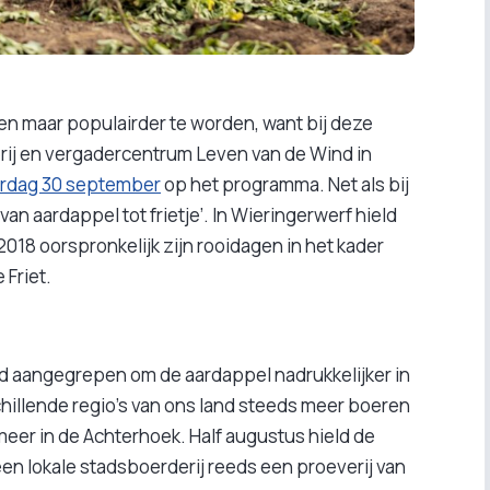
en maar populairder te worden, want bij deze
rderij en vergadercentrum Leven van de Wind in
terdag 30 september
op het programma. Net als bij
van aardappel tot frietje’. In Wieringerwerf hield
2018 oorspronkelijk zijn rooidagen in het kader
 Friet.
nd aangegrepen om de aardappel nadrukkelijker in
schillende regio’s van ons land steeds meer boeren
eer in de Achterhoek. Half augustus hield de
een lokale stadsboerderij reeds een proeverij van