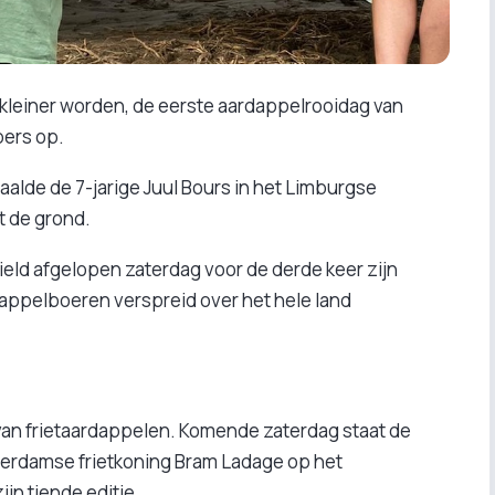
 kleiner worden, de eerste aardappelrooidag van
pers op.
alde de 7-jarige Juul Bours in het Limburgse
t de grond.
eld afgelopen zaterdag voor de derde keer zijn
appelboeren verspreid over het hele land
g van frietaardappelen. Komende zaterdag staat de
terdamse frietkoning Bram Ladage op het
jn tiende editie.