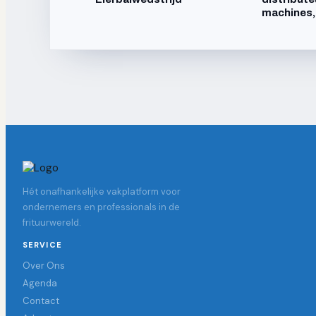
machines,
Hét onafhankelijke vakplatform voor
ondernemers en professionals in de
frituurwereld.
SERVICE
Over Ons
Agenda
Contact