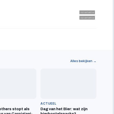
Advertentie
Advertentie
Alles bekijken →
ACTUEEL
others stopt als
Dag van het Bier: wat zijn
ur van Carpigiani-
bierbostelsnacks?