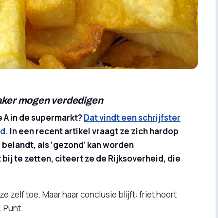
vaker mogen verdedigen
e A in de supermarkt?
Dat vindt een schrijfster
d.
In een recent artikel vraagt ze zich hardop
uur belandt, als ‘gezond’ kan worden
ij te zetten, citeert ze de Rijksoverheid, die
ze zelf toe. Maar haar conclusie blijft: friet hoort
. Punt.