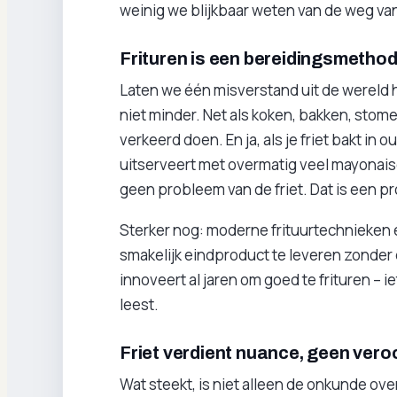
weinig we blijkbaar weten van de weg van 
Frituren is een bereidingsmetho
Laten we één misverstand uit de wereld h
niet minder. Net als koken, bakken, stomen
verkeerd doen. En ja, als je friet bakt i
uitserveert met overmatig veel mayonais
geen probleem van de friet. Dat is een p
Sterker nog: moderne frituurtechnieken e
smakelijk eindproduct te leveren zonder 
innoveert al jaren om goed te frituren – 
leest.
Friet verdient nuance, geen vero
Wat steekt, is niet alleen de onkunde ov