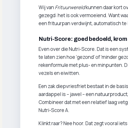
Wij van
Frituurwereld
kunnen daar kort ove
gezegd: het is ook vermoeiend. Want waa
een frituurpan verdwijnt, automatisch te 
Nutri-Score: goed bedoeld, krom
Even over die Nutri-Score. Dat is een 
te laten zien hoe ‘gezond’ of ‘minder ge
rekenformule met plus- en minpunten. Die
vezels en eiwitten.
Een zak diepvriesfriet bestaat in de basis
aardappel is – jawel – een natuurproduct,
Combineer dat met een relatief laag vetg
Nutri-Score A.
Klinkt raar? Nee hoor. Dat zegt vooral ie