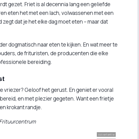
t gezet. Friet is al decennia lang een geliefde
eren eten het met een lach, volwassenen met een
 zegt dat je het elke dag moet eten – maar dat
r dogmatisch naar eten te kijken. En wat meer te
uders, de frituristen, de producenten die elke
rofessionele bereiding.
st
 de vriezer? Geloof het gerust. En geniet er vooral
d bereid, en met plezier gegeten. Want een frietje
en krokant randje.
 Frituurcentrum
Advertentie