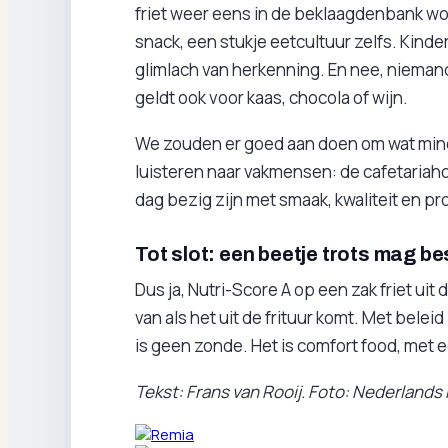
friet weer eens in de beklaagdenbank word
snack, een stukje eetcultuur zelfs. Kind
glimlach van herkenning. En nee, niemand
geldt ook voor kaas, chocola of wijn.
We zouden er goed aan doen om wat minde
luisteren naar vakmensen: de cafetariaho
dag bezig zijn met smaak, kwaliteit en p
Tot slot: een beetje trots mag be
Dus ja, Nutri-Score A op een zak friet uit
van als het uit de frituur komt. Met belei
is geen zonde. Het is comfort food, met e
Tekst: Frans van Rooij. Foto: Nederlands