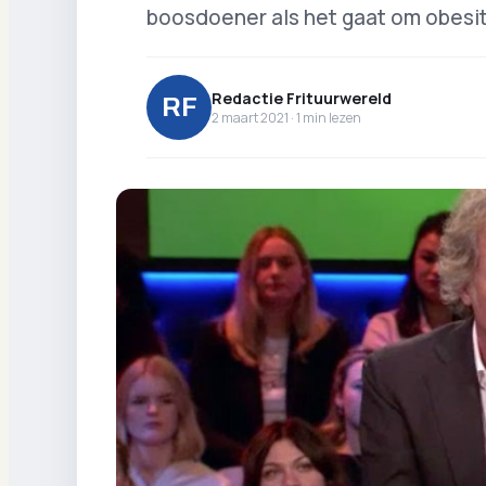
boosdoener als het gaat om obesit
Redactie Frituurwereld
RF
2 maart 2021 ·
1
min lezen