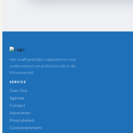
Hét onafhankelijke vakplatform voor
ondernemers en professionals in de
frituurwereld.
SERVICE
Over Ons
Agenda
Contact
Adverteren
Privacybeleid
Cookiestatement