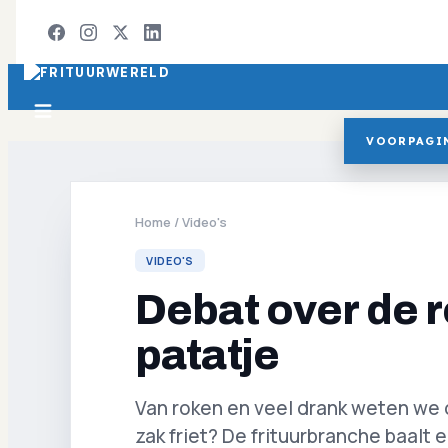
VOORPAGI
Home
/
Video's
VIDEO'S
Debat over de r
patatje
Van roken en veel drank weten we d
zak friet? De frituurbranche baalt 