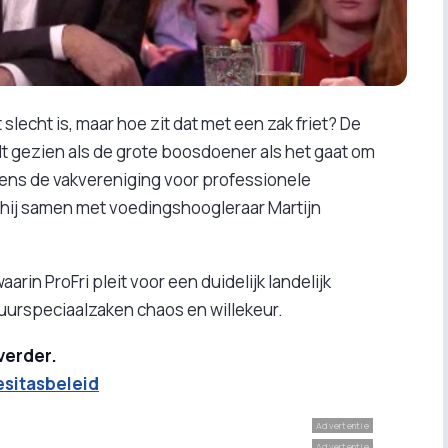
slecht is, maar hoe zit dat met een zak friet? De
dt gezien als de grote boosdoener als het gaat om
mens de vakvereniging voor professionele
s hij samen met voedingshoogleraar Martijn
arin ProFri pleit voor een duidelijk landelijk
ituurspeciaalzaken chaos en willekeur.
 verder.
besitasbeleid
Advertentie
Advertentie