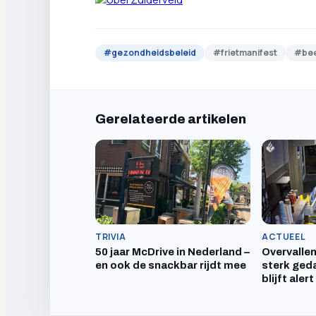
#
gezondheidsbeleid
#
frietmanifest
#
be
Gerelateerde artikelen
TRIVIA
ACTUEEL
50 jaar McDrive in Nederland –
Overvallen
en ook de snackbar rijdt mee
sterk geda
blijft alert