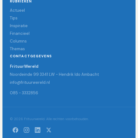
RUBRIEKEN
Actueel
Tips
Inspiratie
Financieel
Columns
Themas
CONTACTGEGEVENS
FrituurWereld
Noordeinde 99 3341 LW - Hendrik Ido Ambacht
info@frituurwereld.nl
085 - 3332856
© 2026 Frituurwereld. Alle rechten voorbehouden.