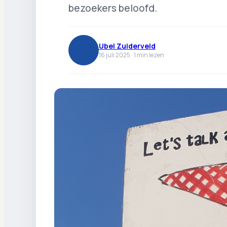
bezoekers beloofd.
Ubel Zuiderveld
16 juli 2025 ·
1
min lezen