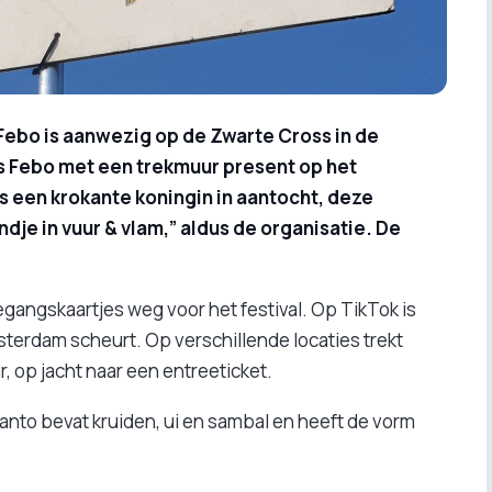
bo is aanwezig op de Zwarte Cross in de
s Febo met een trekmuur present op het
s een krokante koningin in aantocht, deze
ndje in vuur & vlam,” aldus de organisatie.
De
egangskaartjes weg voor het festival. Op TikTok is
terdam scheurt. Op verschillende locaties trekt
 op jacht naar een entreeticket.
nto bevat kruiden, ui en sambal en heeft de vorm