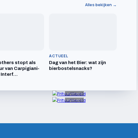
Alles bekijken →
ACTUEEL
others stopt als
Dag van het Bier: wat zijn
ur van Carpigiani-
bierbostelsnacks?
 Interf…
Advertentie
Advertentie