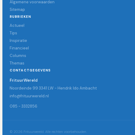
Algemene voorwaarden
Sitemap
RUBRIEKEN
Actueel
Tips
Inspiratie
Financieel
Columns
Themas
CONTACTGEGEVENS
FrituurWereld
Noordeinde 99 3341 LW - Hendrik Ido Ambacht
info@frituurwereld.nl
085 - 3332856
© 2026 Frituurwereld. Alle rechten voorbehouden.