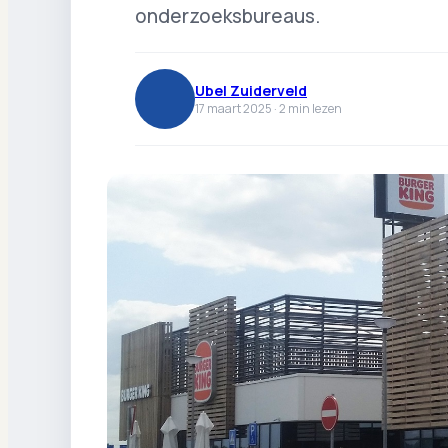
onderzoeksbureaus.
Ubel Zuiderveld
17 maart 2025 ·
2
min lezen