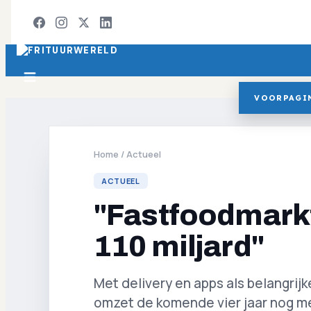
VOORPAGI
Home
/
Actueel
ACTUEEL
"Fastfoodmarkt
110 miljard"
Met delivery en apps als belangrijk
omzet de komende vier jaar nog me