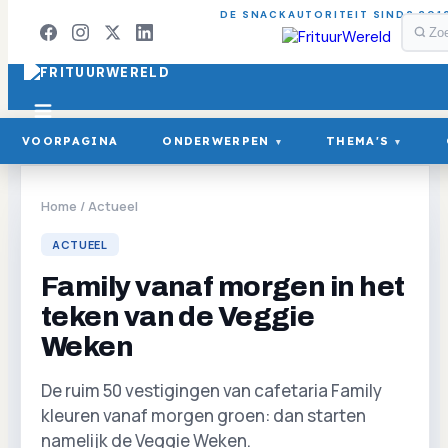
DE SNACKAUTORITEIT SINDS 201
VOORPAGINA
ONDERWERPEN
THEMA'S
▾
▾
Home
/
Actueel
ACTUEEL
Family vanaf morgen in het
teken van de Veggie
Weken
De ruim 50 vestigingen van cafetaria Family
kleuren vanaf morgen groen: dan starten
namelijk de Veggie Weken.