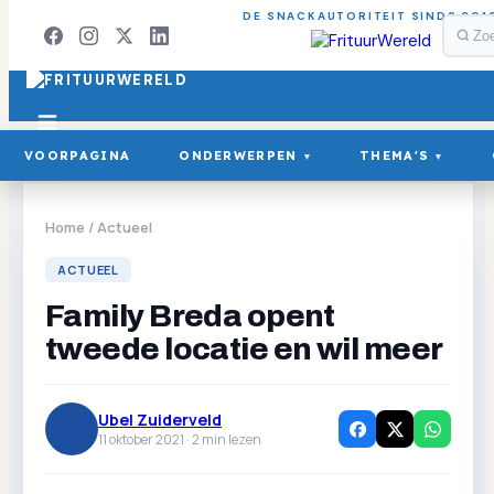
DE SNACKAUTORITEIT SINDS 201
VOORPAGINA
ONDERWERPEN
THEMA'S
▾
▾
Home
/
Actueel
ACTUEEL
Family Breda opent
tweede locatie en wil meer
Ubel Zuiderveld
11 oktober 2021 ·
2
min lezen