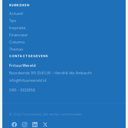
RUBRIEKEN
Actueel
Tips
Inspiratie
Financieel
Columns
Themas
CONTACTGEGEVENS
FrituurWereld
Noordeinde 99 3341 LW - Hendrik Ido Ambacht
info@frituurwereld.nl
085 - 3332856
© 2026 Frituurwereld. Alle rechten voorbehouden.