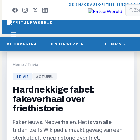
DE SNACKAUTORITEIT SINDS 201
VOORPAGINA
ONDERWERPEN
THEMA'S
▾
▾
Home
/
Trivia
TRIVIA
ACTUEEL
Hardnekkige fabel:
fakeverhaal over
friethistorie
Fakenieuws. Nepverhalen. Het is van alle
tijden. Zelfs Wikipedia maakt gewag van een
sterk staaltje nephistorie over friet.