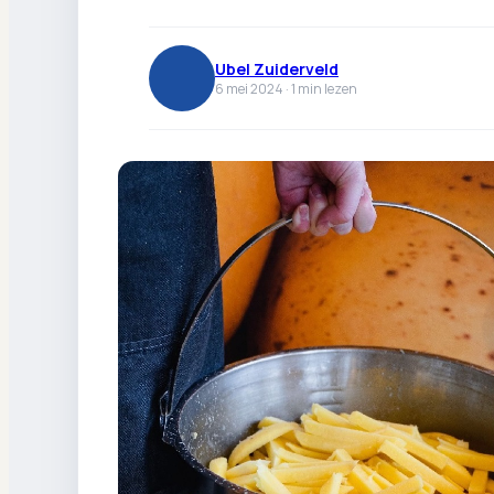
Ubel Zuiderveld
6 mei 2024 ·
1
min lezen