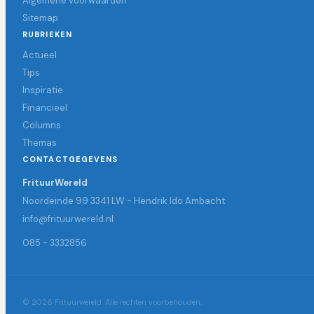
Algemene voorwaarden
Sitemap
RUBRIEKEN
Actueel
Tips
Inspiratie
Financieel
Columns
Themas
CONTACTGEGEVENS
FrituurWereld
Noordeinde 99 3341 LW - Hendrik Ido Ambacht
info@frituurwereld.nl
085 - 3332856
© 2026 Frituurwereld. Alle rechten voorbehouden.