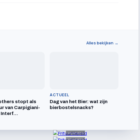
Alles bekijken →
ACTUEEL
others stopt als
Dag van het Bier: wat zijn
ur van Carpigiani-
bierbostelsnacks?
 Interf…
Advertentie
Advertentie