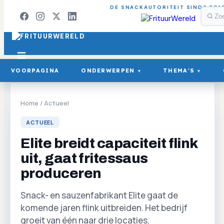
DE SNACKAUTORITEIT SINDS 201
VOORPAGINA
ONDERWERPEN
THEMA'S
▾
▾
Home
/
Actueel
ACTUEEL
Elite breidt capaciteit flink
uit, gaat fritessaus
produceren
Snack- en sauzenfabrikant Elite gaat de
komende jaren flink uitbreiden. Het bedrijf
groeit van één naar drie locaties,